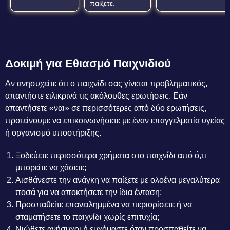
παίξετε.
Δοκιμή για Εθιασμό Παιχνιδιού
Αν ανησυχείτε ότι ο παιχνίδι σας γίνεται προβληματικός,
απαντήστε ειλικρινά τις ακόλουθες ερωτήσεις. Εάν
απαντήσετε «ναι» σε περισσότερες από δύο ερωτήσεις,
προτείνουμε να επικοινωνήσετε με έναν επαγγελματία υγείας
ή οργανισμό υποστήριξης.
Ξοδεύετε περισσότερα χρήματα στο παιχνίδι από ό,τι
μπορείτε να χάσετε;
Αισθάνεστε την ανάγκη να παίξετε με ολοένα μεγαλύτερα
ποσά για να αποκτήσετε την ίδια ένταση;
Προσπαθείτε επανειλημμένα να περιορίσετε ή να
σταματήσετε το παιχνίδι χωρίς επιτυχία;
Νιώθετε ανήσυχοι ή ευχόμαστε όταν προσπαθείτε να