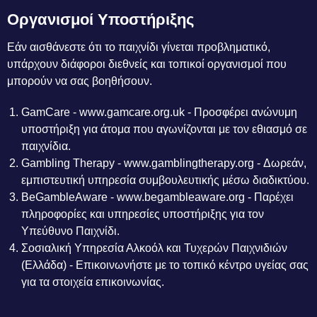
Οργανισμοί Υποστήριξης
Εάν αισθάνεστε ότι το παιχνίδι γίνεται προβληματικό,
υπάρχουν διάφοροι διεθνείς και τοπικοί οργανισμοί που
μπορούν να σας βοηθήσουν.
GamCare - www.gamcare.org.uk - Προσφέρει ανώνυμη
υποστήριξη για άτομα που αγωνίζονται με τον εθιασμό σε
παιχνίδια.
Gambling Therapy - www.gamblingtherapy.org - Δωρεάν,
εμπιστευτική υπηρεσία συμβουλευτικής μέσω διαδικτύου.
BeGambleAware - www.begambleaware.org - Παρέχει
πληροφορίες και υπηρεσίες υποστήριξης για τον
Υπεύθυνο Παιχνίδι.
Σοσιαλική Υπηρεσία Αλκοόλ και Τυχερών Παιχνιδιών
(Ελλάδα) - Επικοινωνήστε με το τοπικό κέντρο υγείας σας
για τα στοιχεία επικοινωνίας.