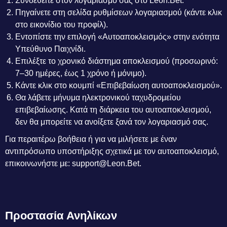
Συνδεθείτε στον λογαριασμό σας στο Leon.Bet.
Πηγαίνετε στη σελίδα ρυθμίσεων λογαριασμού (κάντε κλικ
στο εικονίδιο του προφίλ).
Εντοπίστε την επιλογή «Αυτοαποκλεισμός» στην ενότητα
Υπεύθυνο Παιχνίδι.
Επιλέξτε το χρονικό διάστημα αποκλεισμού (προσωρινό:
7–30 ημέρες, έως 1 χρόνο ή μόνιμο).
Κάντε κλικ στο κουμπί «Επιβεβαίωση αυτοαποκλεισμού».
Θα λάβετε μήνυμα ηλεκτρονικού ταχυδρομείου
επιβεβαίωσης. Κατά τη διάρκεια του αυτοαποκλεισμού,
δεν θα μπορείτε να ανοίξετε ξανά τον λογαριασμό σας.
Για περαιτέρω βοήθεια ή για να μιλήσετε με έναν
αντιπρόσωπο υποστήριξης σχετικά με τον αυτοαποκλεισμό,
επικοινωνήστε με: support@Leon.Bet.
Προστασία Ανηλίκων