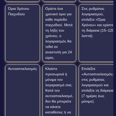
Όρια Χρόνου
Ορίστε ένα
Στις ρυθμίσεις
Παιχνιδιού
χρονικό όριο για
λογαριασμού,
κάθε περίοδο
επιλέξτε «Όρια
παιχνιδιού. Μετά
Χρόνου» και ορίστε
τη λήξη του
τη διάρκεια (15–120
χρόνου, ο
λεπτά).
λογαριασμός θα
τεθεί σε
αναστολή για 24
ώρες.
Αυτοαποκλεισμός
Κλείστε
Επιλέξτε
προσωρινά ή
«Αυτοαποκλεισμός»
μόνιμα τον
στις ρυθμίσεις
λογαριασμό σας.
λογαριασμού και
Κατά τον
επιλέξτε τη διάρκεια
αυτοαποκλεισμό,
(7 ημέρες έως
δεν θα μπορείτε
μόνιμο).
να κάνετε
καταθέσεις ή να