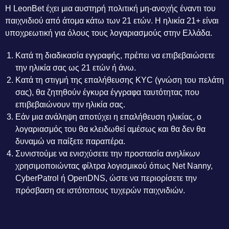
Η LeonBet έχει μια αυστηρή πολιτική μη-ανοχής έναντι του
παιχνιδιού από άτομα κάτω των 21 ετών. Η ηλικία 21+ είναι
υποχρεωτική για όλους τους λογαριασμούς στην Ελλάδα.
Κατά τη διαδικασία εγγραφής, πρέπει να επιβεβαιώσετε
την ηλικία σας ως 21 ετών ή άνω.
Κατά τη στιγμή της επαλήθευσης KYC (γνώση του πελάτη
σας), θα ζητηθούν έγκυρα έγγραφα ταυτότητας που
επιβεβαιώνουν την ηλικία σας.
Εάν μια ανάληψη αποτύχει η επαλήθευση ηλικίας, ο
λογαριασμός του θα κλειδωθεί αμέσως και θα δεν θα
δυναμώ να παίξετε παραπέρα.
Συνιστούμε να ενισχύσετε την προστασία ανηλίκων
χρησιμοποιώντας φίλτρα λογισμικού όπως Net Nanny,
CyberPatrol ή OpenDNS, ώστε να περιορίσετε την
πρόσβαση σε ιστότοπους τυχερών παιχνιδιών.